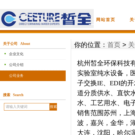
网站首页
关
你的位置：
首页
>
关
关于公司 About
企业文化
杭州皙全环保科技
公司介绍
实验室纯水设备，
公司业务
子交换
IE
、
EDI
的开
道分质供水、直饮
搜索 Search
水、工艺用水、电
销售范围苏州，上
波，嘉兴，金华，
大连，沈阳，哈尔